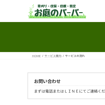
コ
ナ
ン
ビ
テ
ゲ
ン
ー
ツ
シ
へ
ョ
ス
ン
キ
に
ッ
移
プ
動
HOME
サービス案内
サービスの流れ
お問い合わせ
まずは電話またはＬＩＮＥにてご連絡く